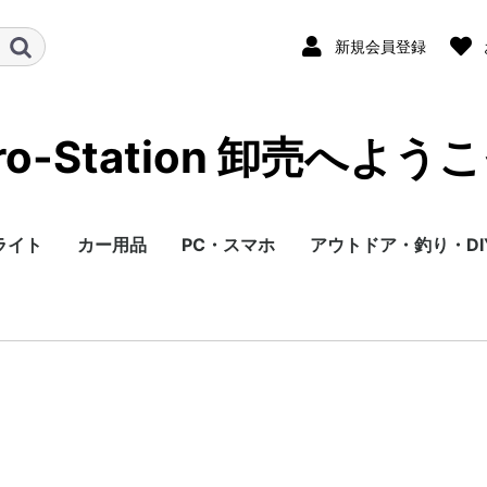
新規会員登録
ro-Station 卸売へよう
ライト
カー用品
PC・スマホ
アウトドア・釣り・DI
イト
ンセラー
ット
他
3Dアラウンドビュー
ジャンプスターター
地デジチューナー
HUD
ドライブレコーダー
FMトランスミッター
OBD2診断ツール
シガーソケット
カーモニター
その他
セルカ棒
充電器
USB機器
WIFIアダプター
HDMI分配器
HDMIケーブル
スマホケース
強化ガラスフィルム
充電ケーブル
釣り用具