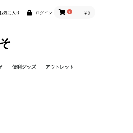
0
お気に入り
ログイン
￥0
こそ
Y
便利グッズ
アウトレット
サーモグラフィ
雑貨
カメラ用品
ドアホン
電源関連
充電器
その他