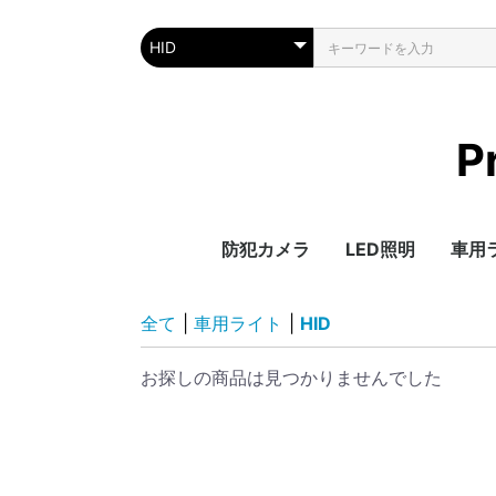
P
防犯カメラ
LED照明
車用
屋内外兼用
屋内専用
カメラオプション
ドアカメラ
ダミーカメラ
ソーラーライト
薄型投光器
RGB16色投光器
UFO高天井照明
電球・スポットラ
LEDテープ
その他
LED
HID
キャ
ソケ
その
全て
|
車用ライト
|
HID
お探しの商品は見つかりませんでした